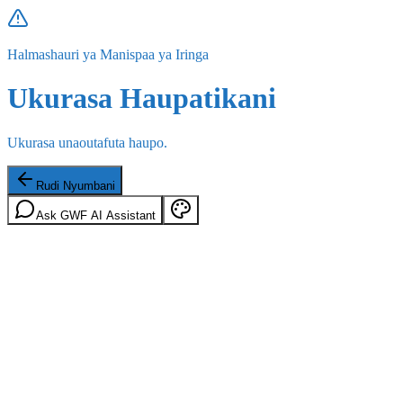
Halmashauri ya Manispaa ya Iringa
Ukurasa Haupatikani
Ukurasa unaoutafuta haupo.
Rudi Nyumbani
Ask GWF AI Assistant