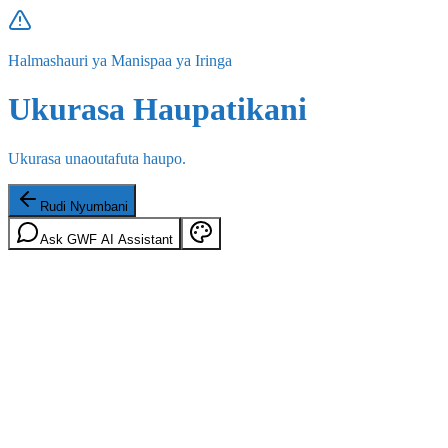
Halmashauri ya Manispaa ya Iringa
Ukurasa Haupatikani
Ukurasa unaoutafuta haupo.
Rudi Nyumbani
Ask GWF AI Assistant