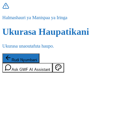
Halmashauri ya Manispaa ya Iringa
Ukurasa Haupatikani
Ukurasa unaoutafuta haupo.
Rudi Nyumbani
Ask GWF AI Assistant